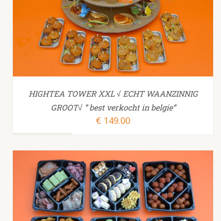
TOEVOEGEN AAN WINKELWAGEN
/
HIGHTEA TOWER XXL √ ECHT WAANZINNIG
GROOT√ ” best verkocht in belgie”
€
149.00
TOEVOEGEN AAN WINKELWAGEN
/