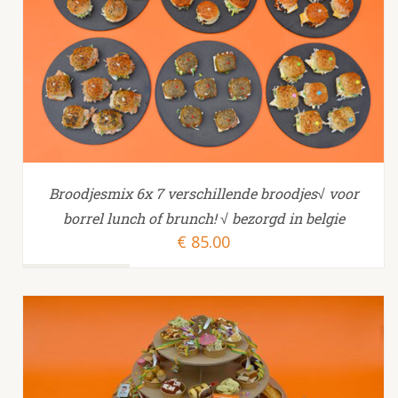
TOEVOEGEN AAN WINKELWAGEN
/
Broodjesmix 6x 7 verschillende broodjes√ voor
borrel lunch of brunch! √ bezorgd in belgie
€
85.00