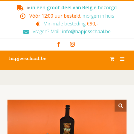
Skip
in een groot deel van Belgie
bezorgd.
in
to
Vóór 12:00 uur besteld,
morgen in huis
content
Minimale besteding
€90,-
Vragen? Mail:
info@hapjesschaal.be
Facebook
Instagram