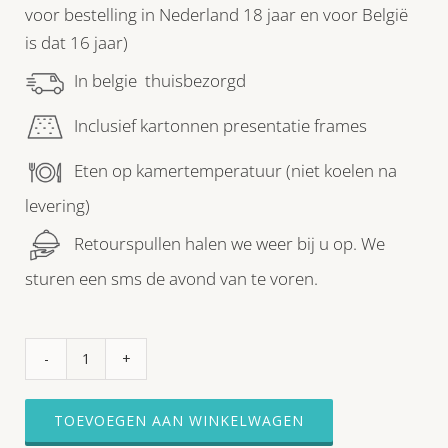
voor bestelling in Nederland 18 jaar en voor België
is dat 16 jaar)
In belgie thuisbezorgd
Inclusief kartonnen presentatie frames
Eten op kamertemperatuur (niet koelen na
levering)
Retourspullen halen we weer bij u op. We
sturen een sms de avond van te voren.
HIGH
WINE
BOX!
TOEVOEGEN AAN WINKELWAGEN
√