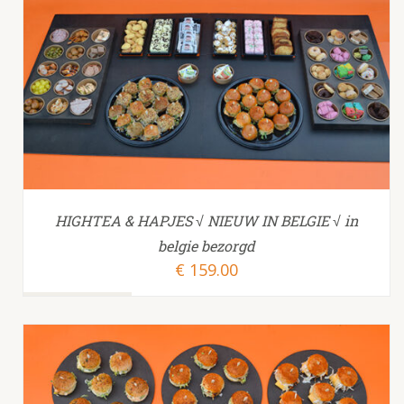
TOEVOEGEN AAN WINKELWAGEN
/
HIGHTEA & HAPJES √ NIEUW IN BELGIE √ in
belgie bezorgd
€
159.00