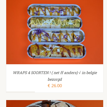
TOEVOEGEN AAN WINKELWAGEN
/
WRAPS 4 SOORTEN ! ( net ff anders) √ in belgie
bezorgd
€
26.00