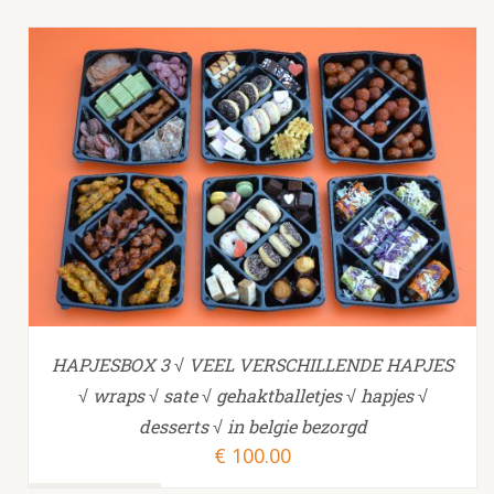
TOEVOEGEN AAN WINKELWAGEN
/
HAPJESBOX 3 √ VEEL VERSCHILLENDE HAPJES
√ wraps √ sate √ gehaktballetjes √ hapjes √
desserts √ in belgie bezorgd
€
100.00