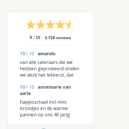
/
9
10
3.728 reviews
10
/
10
amando
van alle cateraars die we
hebben geprobeerd vinden
we deze het lekkerst, dat
komt eigenlijk door de
10
/
10
annemarie van
smaken, die zijn anders en
aarle
gewoon heel erg lekker
gekruid.
hapjesschaal incl mini
broodjes en de warme
pannen op ons 40 jarig
huwelijk mogen nuttigen .
we zouden het zo weer