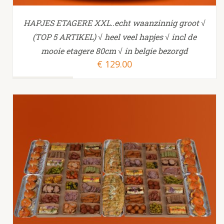
HAPJES ETAGERE XXL..echt waanzinnig groot √
(TOP 5 ARTIKEL) √ heel veel hapjes √ incl de
mooie etagere 80cm √ in belgie bezorgd
€
129.00
TOEVOEGEN AAN WINKELWAGEN
/