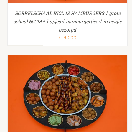
BORRELSCHAAL INCL 18 HAMBURGERS √ grote
schaal 60CM √ hapjes √ hamburgertjes √ in belgie
bezorgd
€
90.00
TOEVOEGEN AAN WINKELWAGEN
/