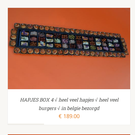
TOEVOEGEN AAN WINKELWAGEN
/
HAPJES BOX 4 √ heel veel hapjes √ heel veel
burgers √ in belgie bezorgd
€
189.00