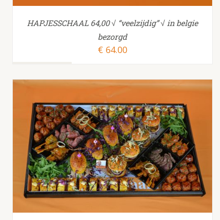
HAPJESSCHAAL 64,00 √ “veelzijdig” √ in belgie
bezorgd
€
64.00
TOEVOEGEN AAN WINKELWAGEN
/