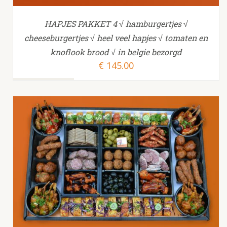
HAPJES PAKKET 4 √ hamburgertjes √
cheeseburgertjes √ heel veel hapjes √ tomaten en
knoflook brood √ in belgie bezorgd
€
145.00
TOEVOEGEN AAN WINKELWAGEN
/