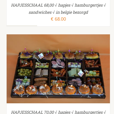
HAPJESSCHAAL 68,00 √ hapjes √ hamburgertjes √
sandwiches √ in belgie bezorgd
€
68.00
TOEVOEGEN AAN WINKELWAGEN
/
HAPJESSCHAAL 70,00 √ hapjes √ hamburgertjes √