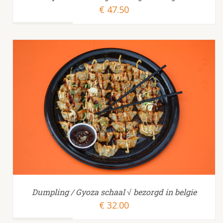
€
47.50
TOEVOEGEN AAN WINKELWAGEN
/
Dumpling / Gyoza schaal √ bezorgd in belgie
€
32.00