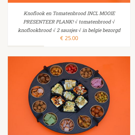
Knoflook en Tomatenbrood INCL MOOIE
PRESENTEER PLANK! √ tomatenbrood √
knoflookbrood √ 2 sausjes √ in belgie bezorgd
€
25.00
TOEVOEGEN AAN WINKELWAGEN
/