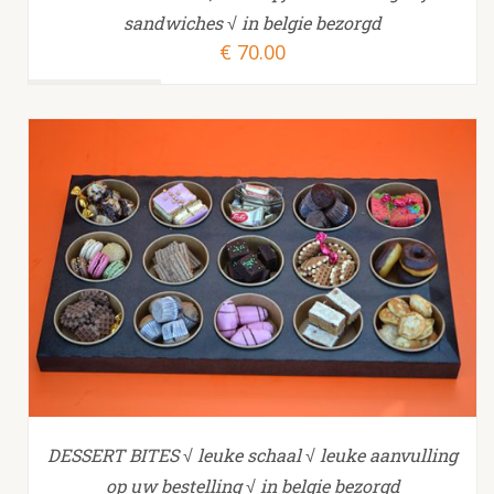
sandwiches √ in belgie bezorgd
€
70.00
TOEVOEGEN AAN WINKELWAGEN
/
DESSERT BITES √ leuke schaal √ leuke aanvulling
op uw bestelling √ in belgie bezorgd