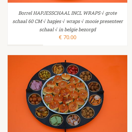
Borrel HAPJESSCHAAL INCL WRAPS √ grote
schaal 60 CM √ hapjes √ wraps √ mooie presenteer
schaal √ in belgie bezorgd
€
70.00
TOEVOEGEN AAN WINKELWAGEN
/