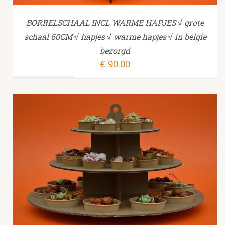
BORRELSCHAAL INCL WARME HAPJES √ grote
schaal 60CM √ hapjes √ warme hapjes √ in belgie
bezorgd
€
90.00
TOEVOEGEN AAN WINKELWAGEN
/