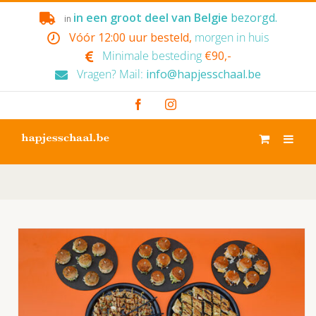
Skip
in een groot deel van Belgie
bezorgd.
in
to
Vóór 12:00 uur besteld,
morgen in huis
content
Minimale besteding
€90,-
Vragen? Mail:
info@hapjesschaal.be
Facebook
Instagram