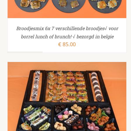
Broodjesmix 6x 7 verschillende broodjes√ voor
borrel lunch of brunch! √ bezorgd in belgie
€
85.00
TOEVOEGEN AAN WINKELWAGEN
/