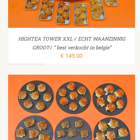
HIGHTEA TOWER XXL √ ECHT WAANZINNIG
GROOT√ ” best verkocht in belgie”
€
149.00
TOEVOEGEN AAN WINKELWAGEN
/