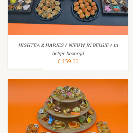
HIGHTEA & HAPJES √ NIEUW IN BELGIE √ in
belgie bezorgd
€
159.00
TOEVOEGEN AAN WINKELWAGEN
/