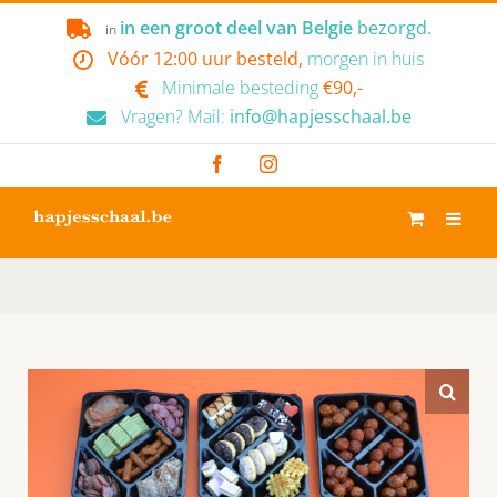
Skip
in een groot deel van Belgie
bezorgd.
in
to
Vóór 12:00 uur besteld,
morgen in huis
content
Minimale besteding
€90,-
Vragen? Mail:
info@hapjesschaal.be
Facebook
Instagram