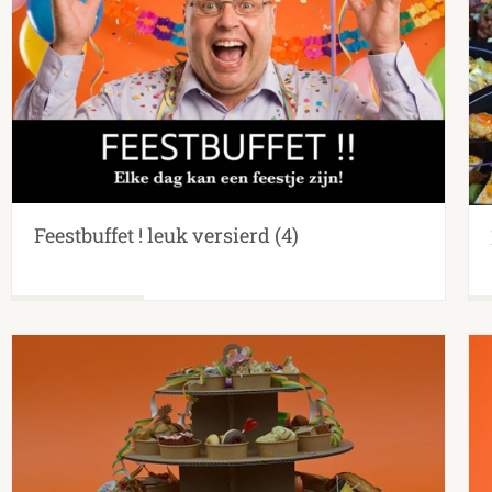
Feestbuffet ! leuk versierd
(4)