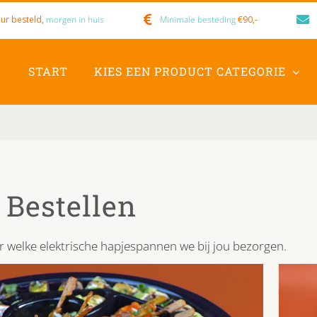
ur besteld,
morgen in huis
Minimale besteding
€90,-
START
KIES EEN PRODUCT CATEGORIE
 Bestellen
er welke elektrische hapjespannen we bij jou bezorgen.