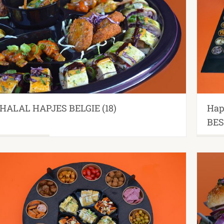
HALAL HAPJES BELGIE
(18)
Hap
BES