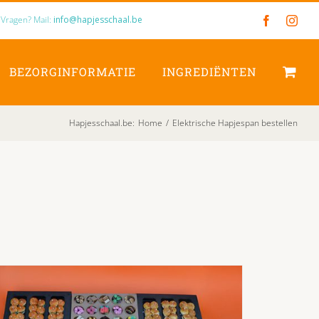
Vragen? Mail:
info@hapjesschaal.be
Facebook
Inst
BEZORGINFORMATIE
INGREDIËNTEN
Hapjesschaal.be
:
Home
/
Elektrische Hapjespan bestellen