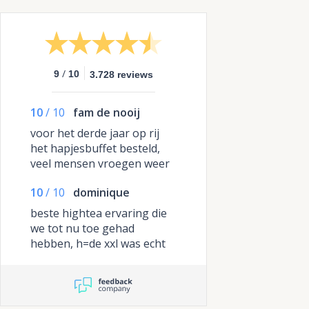
/
9
10
3.728 reviews
10
/
10
fam de nooij
voor het derde jaar op rij
het hapjesbuffet besteld,
veel mensen vroegen weer
het adres
10
/
10
dominique
beste hightea ervaring die
we tot nu toe gehad
hebben, h=de xxl was echt
heel groot en voldoende
voor iedereen de broodjes
en de wraps waren heerlijk
van smaak