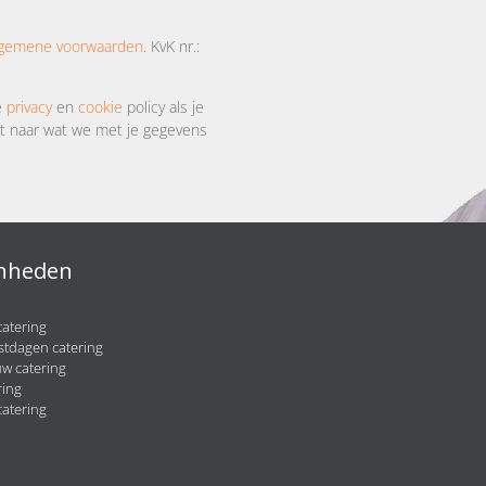
lgemene voorwaarden
. KvK nr.:
e
privacy
en
cookie
policy als je
 naar wat we met je gegevens
nheden
catering
stdagen catering
w catering
ring
atering