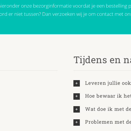
ieronder onze bezorginformatie voordat je een bestelling p
ord er niet tussen? Dan verzoeken wij je om contact met o
Tijdens en n
Leveren jullie ook
Hoe bewaar ik het
Wat doe ik met d
Problemen met de