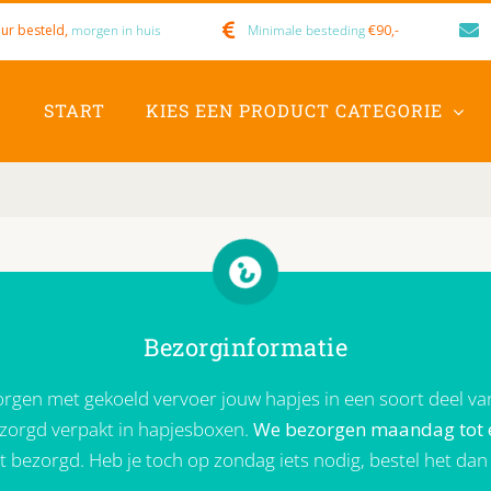
ur besteld,
morgen in huis
Minimale besteding
€90,-
START
KIES EEN PRODUCT CATEGORIE
Bezorginformatie
orgen met gekoeld vervoer jouw hapjes in een soort deel van
erzorgd verpakt in hapjesboxen.
We bezorgen maandag tot 
 bezorgd. Heb je toch op zondag iets nodig, bestel het dan 