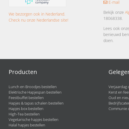
E-mail
Bekijk onze
A
We bezorgen ook in Nederland.
18068338.
Check nu onze Nederlandse site!
Lees ook onz
benieuwd bent
doen.
Producten
Gelege
Lunch en Broodjes bestellen
Verjaardag 
Elektrische Hapjespan bestellen
Kerst en fee
Feestbuffet bestellen
Oud en nieu
Hapjes & tapas schalen bestellen
Bedrijfscate
Hapjes box bestellen
Communie c
High-Tea bestellen
Vegetarische hapjes bestellen
Halal hapjes bestellen