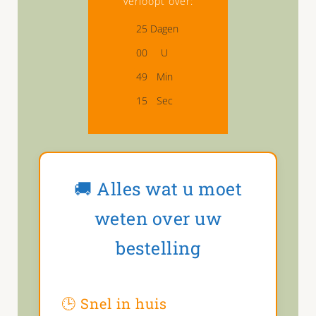
verloopt over:
2
5
Dagen
0
0
U
4
9
Min
1
4
Sec
🚚 Alles wat u moet
weten over uw
bestelling
🕒 Snel in huis