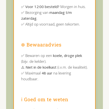
✅
Voor 12:00 besteld?
Morgen in huis.
✅ Bezorging van
maandag t/m
zaterdag
.
✅ Altijd op voorraad, geen tekorten.
❄️ Bewaaradvies
✅ Bewaren op een
koele, droge plek
(bijv. de kelder).
⚠️
Niet in de koelkast
(i.v.m. de kwaliteit).
✅ Maximaal
48 uur
na levering
houdbaar.
ℹ️ Goed om te weten