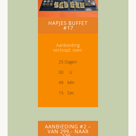
HAPJES BUFFET
#17
Aanbieding
verloopt over:
2
5
Dagen
0
0
U
4
9
Min
1
4
Sec
AANBIEDING #2 –
VAN 299,- NAAR