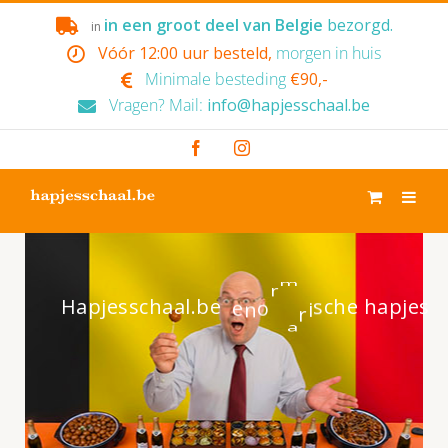
Skip
in een groot deel van Belgie
bezorgd.
in
to
Vóór 12:00 uur besteld,
morgen in huis
content
Minimale besteding
€90,-
Vragen? Mail:
info@hapjesschaal.be
Facebook
Instagram
s
Hapjesschaal.be
e
n
o
r
m
v
e
e
l
k
u
e
s
e
j