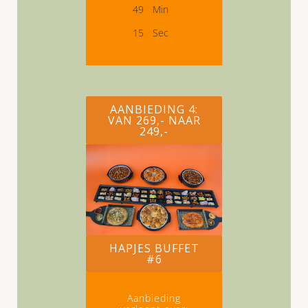
4
9
Min
1
4
Sec
AANBIEDING 4:
VAN 269,- NAAR
249,-
HAPJES BUFFET
#6
Aanbieding