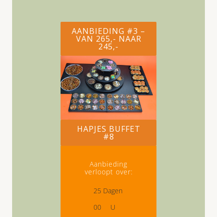
AANBIEDING #3 –
VAN 265,- NAAR
245,-
HAPJES BUFFET
#8
Aanbieding
verloopt over:
2
5
Dagen
0
0
U