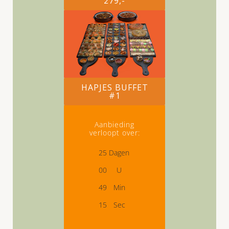
279,-
HAPJES BUFFET
#1
Aanbieding
verloopt over:
2
5
Dagen
0
0
U
4
9
Min
1
4
Sec