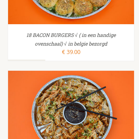
18 BACON BURGERS √ ( in een handige
ovenschaal) √ in belgie bezorgd
€
39.00
TOEVOEGEN AAN WINKELWAGEN
/