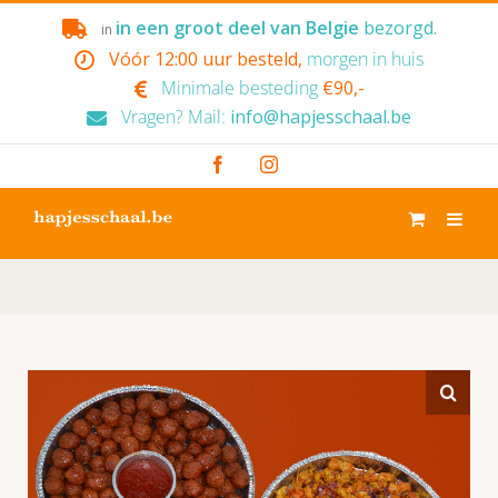
Skip
in een groot deel van Belgie
bezorgd.
in
to
Vóór 12:00 uur besteld,
morgen in huis
content
Minimale besteding
€90,-
Vragen? Mail:
info@hapjesschaal.be
Facebook
Instagram