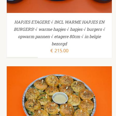
HAPJES ETAGERE √ INCL WARME HAPJES EN
BURGERS! √ warme hapjes √ hapjes √ burgers √
opwarm pannen √ etagere 80cm √ in belgie
bezorgd
€
215.00
TOEVOEGEN AAN WINKELWAGEN
/