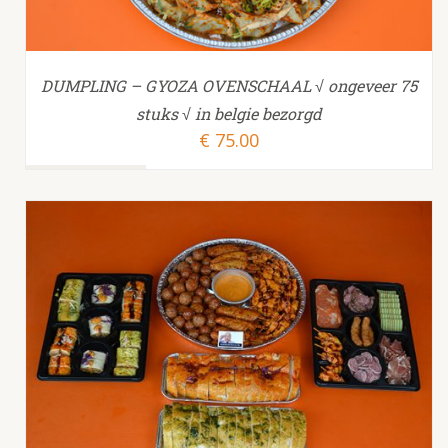
DUMPLING – GYOZA OVENSCHAAL √ ongeveer 75
stuks √ in belgie bezorgd
€
75.00
TOEVOEGEN AAN WINKELWAGEN
/