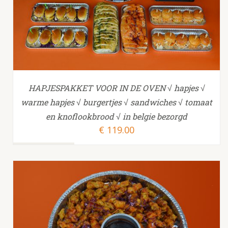
HAPJESPAKKET VOOR IN DE OVEN √ hapjes √
warme hapjes √ burgertjes √ sandwiches √ tomaat
en knoflookbrood √ in belgie bezorgd
€
119.00
TOEVOEGEN AAN WINKELWAGEN
/