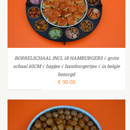
TOEVOEGEN AAN WINKELWAGEN
/
BORRELSCHAAL INCL 18 HAMBURGERS √ grote
schaal 60CM √ hapjes √ hamburgertjes √ in belgie
bezorgd
€
90.00