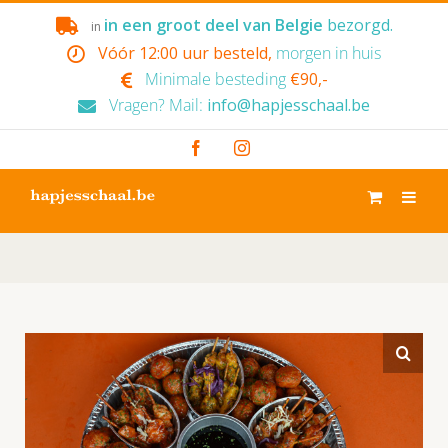
Skip
in een groot deel van Belgie
bezorgd.
in
to
Vóór 12:00 uur besteld,
morgen in huis
content
Minimale besteding
€90,-
Vragen? Mail:
info@hapjesschaal.be
Facebook
Instagram