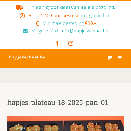
Skip
in een groot deel van Belgie
bezorgd.
in
to
Vóór 12:00 uur besteld,
morgen in huis
content
Minimale besteding
€90,-
Vragen? Mail:
info@hapjesschaal.be
Facebook
Instagram
hapjes-plateau-18-2025-pan-01