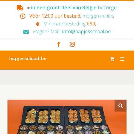
Skip
in een groot deel van Belgie
bezorgd.
in
to
Vóór 12:00 uur besteld,
morgen in huis
content
Minimale besteding
€90,-
Vragen? Mail:
info@hapjesschaal.be
Facebook
Instagram