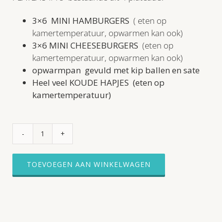
3×6
MINI HAMBURGERS
( eten op
kamertemperatuur, opwarmen kan ook)
3×6 MINI CHEESEBURGERS
(eten op
kamertemperatuur, opwarmen kan ook)
opwarmpan
gevuld met kip ballen en sate
Heel veel KOUDE HAPJES (eten op
kamertemperatuur)
Hapjes
buffet
#18
TOEVOEGEN AAN WINKELWAGEN
√
hapjes
√
warme