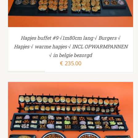
Hapjes buffet #9 √1m80cm lang √ Burgers √
Hapjes √ warme hapjes √ INCL OPWARMPANNEN
√ in belgie bezorgd
€
235.00
TOEVOEGEN AAN WINKELWAGEN
/