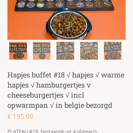
Hapjes buffet #18 √ hapjes √ warme
hapjes √ hamburgertjes v
cheeseburgertjes √ incl
opwarmpan √ in belgie bezorgd
€
195.00
PLATEAU #18 bestaande uit 4 plateau’s: