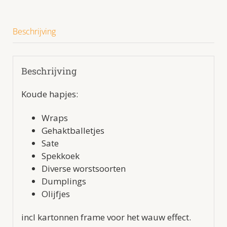
hapjes
√
hamburgertjes
Beschrijving
v
cheeseburgertjes
√
Beschrijving
incl
opwarmpan
Koude hapjes:
√
in
Wraps
belgie
Gehaktballetjes
bezorgd
Sate
aantal
Spekkoek
Diverse worstsoorten
Dumplings
Olijfjes
incl kartonnen frame voor het wauw effect.