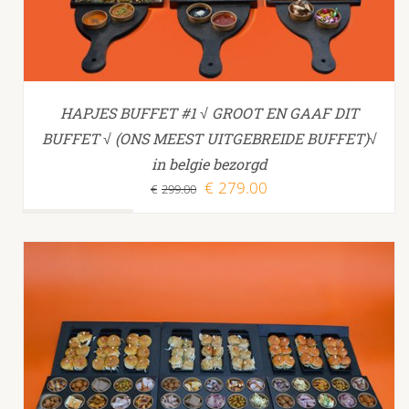
HAPJES BUFFET #1 √ GROOT EN GAAF DIT
BUFFET √ (ONS MEEST UITGEBREIDE BUFFET)√
in belgie bezorgd
Oorspronkelijke
Huidige
€
279.00
€
299.00
prijs
prijs
was:
is:
€299.00.
€279.00.
TOEVOEGEN AAN WINKELWAGEN
/