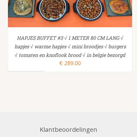
HAPJES BUFFET #3 √ 1 METER 80 CM LANG √
hapjes √ warme hapjes √ mini broodjes √ burgers
√ tomaten en knoflook brood √ in belgie bezorgd
€
289.00
Klantbeoordelingen