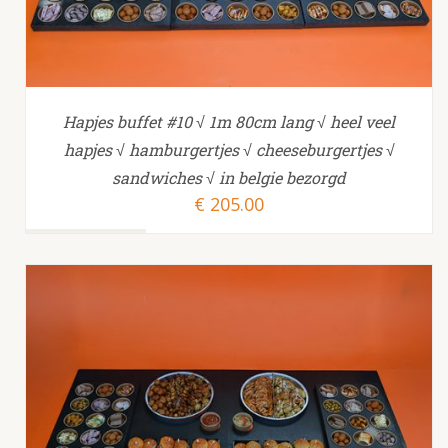
Hapjes buffet #10 √ 1m 80cm lang √ heel veel
hapjes √ hamburgertjes √ cheeseburgertjes √
sandwiches √ in belgie bezorgd
€
205.00
TOEVOEGEN AAN WINKELWAGEN
/