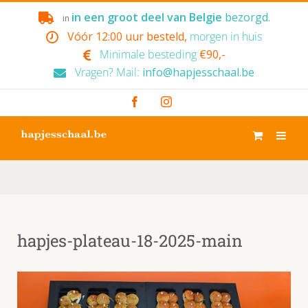
Skip
in een groot deel van Belgie
bezorgd.
in
to
Vóór 12:00 uur besteld,
morgen in huis
content
Minimale besteding
€90,-
Vragen? Mail:
info@hapjesschaal.be
Facebook
Instagram
hapjes-plateau-18-2025-main