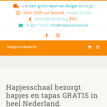
Skip
in een groot deel van Belgie
bezorgd.
in
to
Vóór 12:00 uur besteld,
morgen in huis
content
Minimale besteding
€90,-
Vragen? Mail:
info@hapjesschaal.be
Facebook
Instagram
Hapjesschaal bezorgt
hapjes en tapas GRATIS in
heel Nederland.