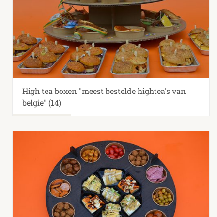
High tea boxen "meest bestelde hightea's van
belgie"
(14)