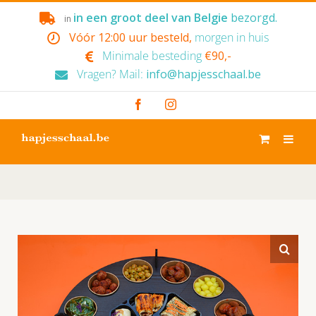
Skip
in een groot deel van Belgie
bezorgd.
in
to
Vóór 12:00 uur besteld,
morgen in huis
content
Minimale besteding
€90,-
Vragen? Mail:
info@hapjesschaal.be
Facebook
Instagram