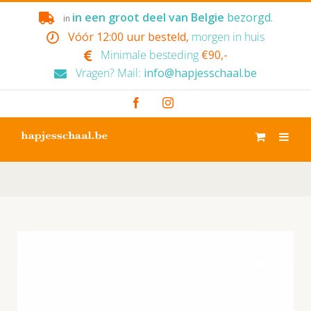
Skip
in een groot deel van Belgie
bezorgd.
in
to
Vóór 12:00 uur besteld,
morgen in huis
content
Minimale besteding
€90,-
Vragen? Mail:
info@hapjesschaal.be
Facebook
Instagram