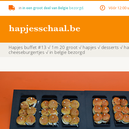
Skip
in
in een groot deel van Belgie
bezorgd.
Vóór 12:00 u
to
content
Hapjes buffet #13 √ 1m 20 groot √ hapjes √ desserts √ h
cheeseburgertjes √ in belgie bezorgd