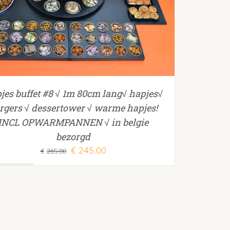
TOEVOEGEN AAN WINKELWAGEN
/
jes buffet #8 √ 1m 80cm lang√ hapjes√
rgers √ dessertower √ warme hapjes!
INCL OPWARMPANNEN √ in belgie
bezorgd
Oorspronkelijke
Huidige
€
245.00
€
265.00
prijs
prijs
was:
is:
€265.00.
€245.00.