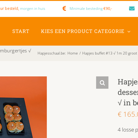
ur besteld,
morgen in huis
Minimale besteding
€90,-
START
KIES EEN PRODUCT CATEGORIE
amburgertjes √
Hapjesschaal.be
:
Home
/
Hapjes buffet #13 √ 1m 20 groot 
Hapje
desse
√ in 
€
165.
4 losse 