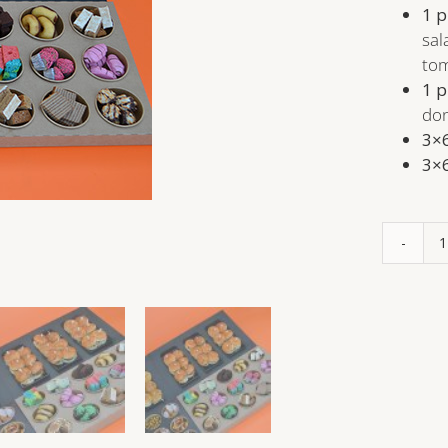
1 p
sal
tom
1 p
don
3×
3×