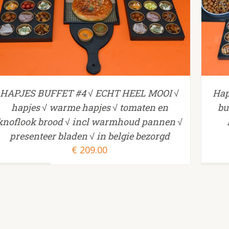
TOEVOEGEN AAN WINKELWAGEN
/
HAPJES BUFFET #4 √ ECHT HEEL MOOI √
Hap
hapjes √ warme hapjes √ tomaten en
bu
knoflook brood √ incl warmhoud pannen √
presenteer bladen √ in belgie bezorgd
€
209.00