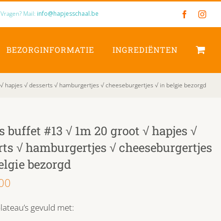
Vragen? Mail:
info@hapjesschaal.be
Facebook
Inst
BEZORGINFORMATIE
INGREDIËNTEN
√ hapjes √ desserts √ hamburgertjes √ cheeseburgertjes √ in belgie bezorgd
s buffet #13 √ 1m 20 groot √ hapjes √
rts √ hamburgertjes √ cheeseburgertjes
belgie bezorgd
00
plateau’s gevuld met: