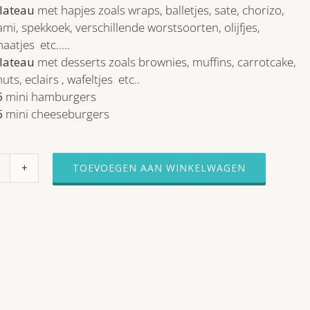
lateau
met
hapjes
zoals wraps, balletjes, sate, chorizo,
ami, spekkoek, verschillende worstsoorten, olijfjes,
aatjes etc…..
lateau
met desserts zoals brownies, muffins, carrotcake,
uts, eclairs , wafeltjes etc..
6
mini hamburgers
6
mini cheeseburgers
TOEVOEGEN AAN WINKELWAGEN
Hapjes
buffet
#13
√
1m
20
groot
√