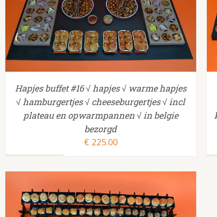
TOEVOEGEN AAN WINKELWAGEN
/
Hapjes buffet #16 √ hapjes √ warme hapjes
√ hamburgertjes √ cheeseburgertjes √ incl
plateau en opwarmpannen √ in belgie
bezorgd
€
225.00