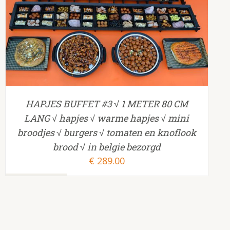
TOEVOEGEN AAN WINKELWAGEN
/
HAPJES BUFFET #3 √ 1 METER 80 CM
LANG √ hapjes √ warme hapjes √ mini
broodjes √ burgers √ tomaten en knoflook
brood √ in belgie bezorgd
€
289.00