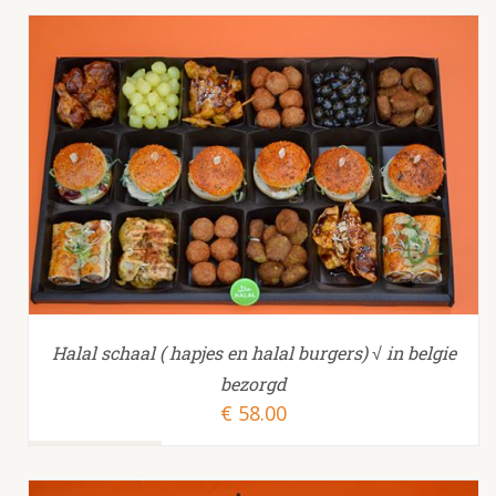
TOEVOEGEN AAN WINKELWAGEN
/
Halal schaal ( hapjes en halal burgers) √ in belgie
bezorgd
€
58.00