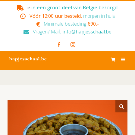
Skip
in een groot deel van Belgie
bezorgd.
in
to
Vóór 12:00 uur besteld,
morgen in huis
content
Minimale besteding
€90,-
Vragen? Mail:
info@hapjesschaal.be
Facebook
Instagram