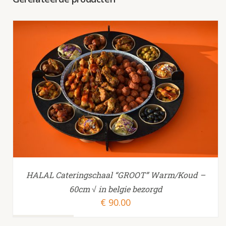
TOEVOEGEN AAN WINKELWAGEN
/
HALAL Cateringschaal “GROOT” Warm/Koud –
60cm √ in belgie bezorgd
€
90.00