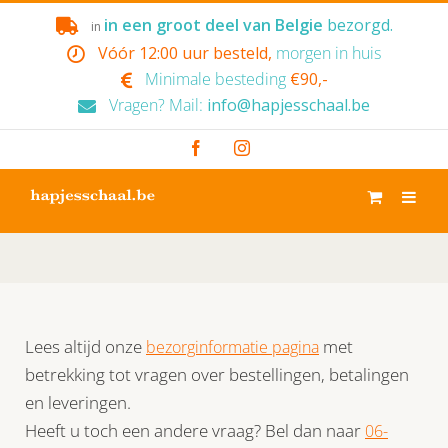
Skip
in een groot deel van Belgie
bezorgd.
in
to
Vóór 12:00 uur besteld,
morgen in huis
content
Minimale besteding
€90,-
Vragen? Mail:
info@hapjesschaal.be
Facebook
Instagram
Lees altijd onze
met
bezorginformatie pagina
betrekking tot vragen over bestellingen, betalingen
en leveringen.
Heeft u toch een andere vraag? Bel dan naar
06-