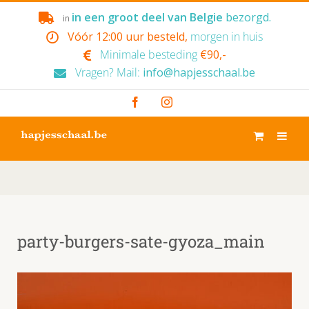
Skip
in een groot deel van Belgie
bezorgd.
in
to
Vóór 12:00 uur besteld,
morgen in huis
content
Minimale besteding
€90,-
Vragen? Mail:
info@hapjesschaal.be
Facebook
Instagram
party-burgers-sate-gyoza_main