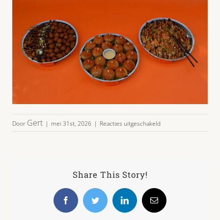
voor
Gert
Door
|
mei 31st, 2026
|
Reacties uitgeschakeld
party-
burgers-
sate-
gyoza_main
Share This Story!
Facebook
Twitter
LinkedIn
E-
mail