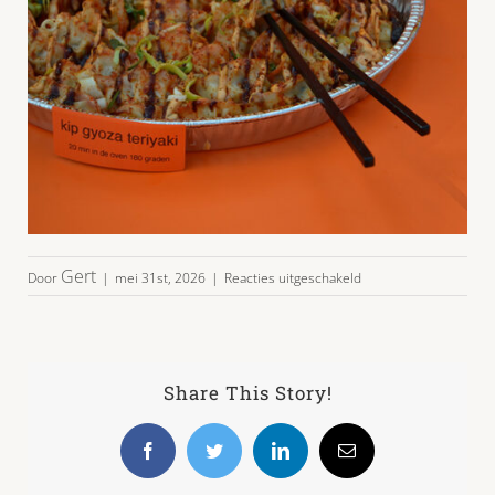
voor
Gert
Door
|
mei 31st, 2026
|
Reacties uitgeschakeld
party-
burgers-
sate-
gyoza_02
Share This Story!
Facebook
Twitter
LinkedIn
E-
mail