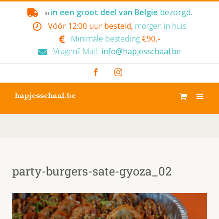
Skip
in een groot deel van Belgie
bezorgd.
in
to
Vóór 12:00 uur besteld,
morgen in huis
content
Minimale besteding
€90,-
Vragen? Mail:
info@hapjesschaal.be
Facebook
Instagram
party-burgers-sate-gyoza_02