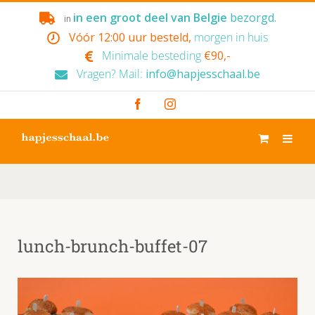
Skip
in een groot deel van Belgie
bezorgd.
in
to
Vóór 12:00 uur besteld,
morgen in huis
content
Minimale besteding
€90,-
Vragen? Mail:
info@hapjesschaal.be
Facebook
Instagram
lunch-brunch-buffet-07