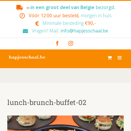
Skip
in een groot deel van Belgie
bezorgd.
in
to
Vóór 12:00 uur besteld,
morgen in huis
content
Minimale besteding
€90,-
Vragen? Mail:
info@hapjesschaal.be
Facebook
Instagram
lunch-brunch-buffet-02