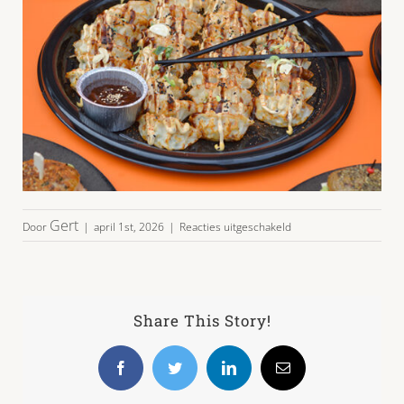
voor
Gert
Door
|
april 1st, 2026
|
Reacties uitgeschakeld
lunch-
brunch-
buffet-
02
Share This Story!
Facebook
Twitter
LinkedIn
E-
mail