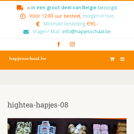
Skip
in een groot deel van Belgie
bezorgd.
in
to
Vóór 12:00 uur besteld,
morgen in huis
content
Minimale besteding
€90,-
Vragen? Mail:
info@hapjesschaal.be
Facebook
Instagram
hightea-hapjes-08