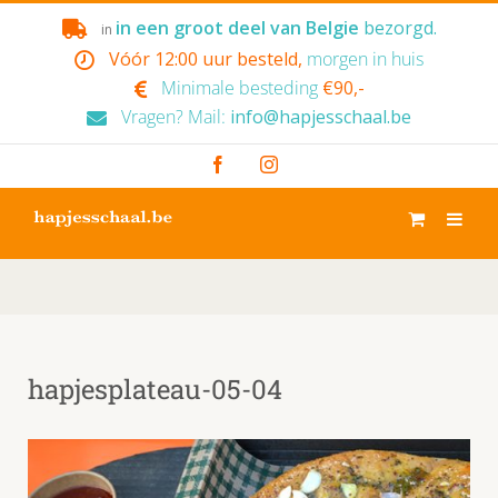
Skip
in een groot deel van Belgie
bezorgd.
in
to
Vóór 12:00 uur besteld,
morgen in huis
content
Minimale besteding
€90,-
Vragen? Mail:
info@hapjesschaal.be
Facebook
Instagram
hapjesplateau-05-04