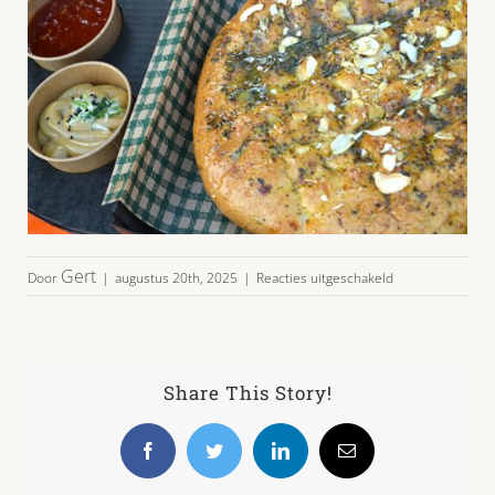
voor
Gert
Door
|
augustus 20th, 2025
|
Reacties uitgeschakeld
hapjesplateau-
05-
04
Share This Story!
Facebook
Twitter
LinkedIn
E-
mail