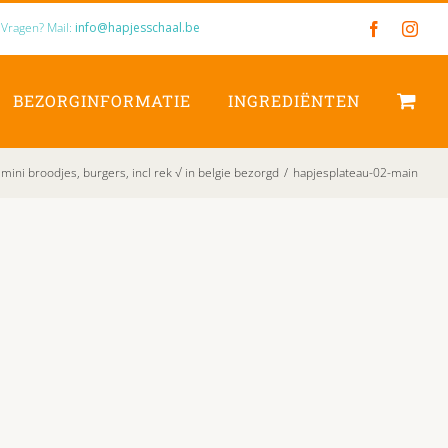
Vragen? Mail:
info@hapjesschaal.be
Facebook
Inst
BEZORGINFORMATIE
INGREDIËNTEN
ni broodjes, burgers, incl rek √ in belgie bezorgd
/
hapjesplateau-02-main