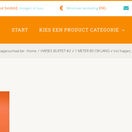
ur besteld,
morgen in huis
Minimale besteding
€90,-
START
KIES EEN PRODUCT CATEGORIE
apjesschaal.be
:
Home
/
HAPJES BUFFET #2 √ 1 METER 80 CM LANG √ incl hapjes ,mi