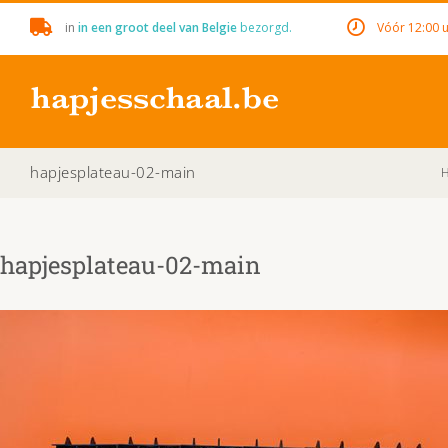
Skip
in
in een groot deel van Belgie
bezorgd.
Vóór 12:00 u
to
content
hapjesplateau-02-main
H
hapjesplateau-02-main