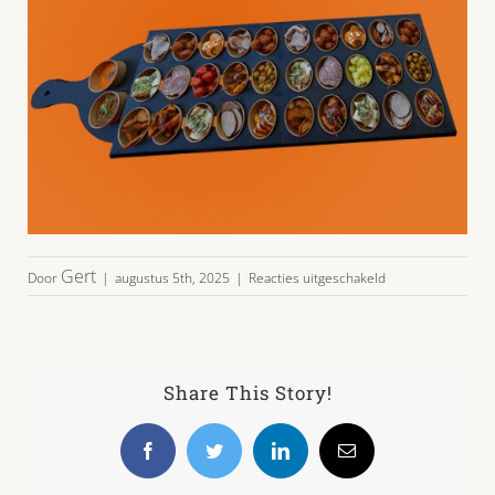
voor
Gert
Door
|
augustus 5th, 2025
|
Reacties uitgeschakeld
hapjesplank-
main
Share This Story!
Facebook
Twitter
LinkedIn
E-
mail