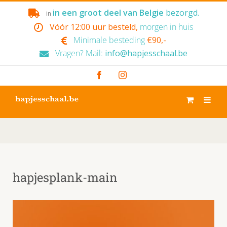
Skip
in een groot deel van Belgie
bezorgd.
in
to
Vóór 12:00 uur besteld,
morgen in huis
content
Minimale besteding
€90,-
Vragen? Mail:
info@hapjesschaal.be
Facebook
Instagram
hapjesplank-main