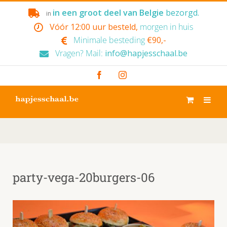
Skip
in een groot deel van Belgie
bezorgd.
in
to
Vóór 12:00 uur besteld,
morgen in huis
content
Minimale besteding
€90,-
Vragen? Mail:
info@hapjesschaal.be
Facebook
Instagram
party-vega-20burgers-06