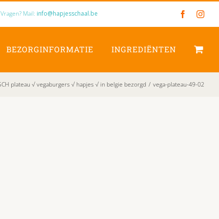
Vragen? Mail:
info@hapjesschaal.be
Facebook
Inst
BEZORGINFORMATIE
INGREDIËNTEN
CH plateau √ vegaburgers √ hapjes √ in belgie bezorgd
/
vega-plateau-49-02