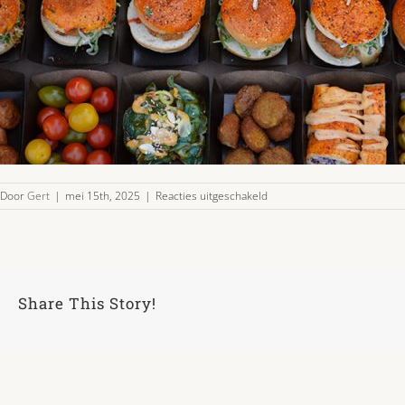
voor
Door
Gert
|
mei 15th, 2025
|
Reacties uitgeschakeld
vega-
plateau-
49-
02
Share This Story!