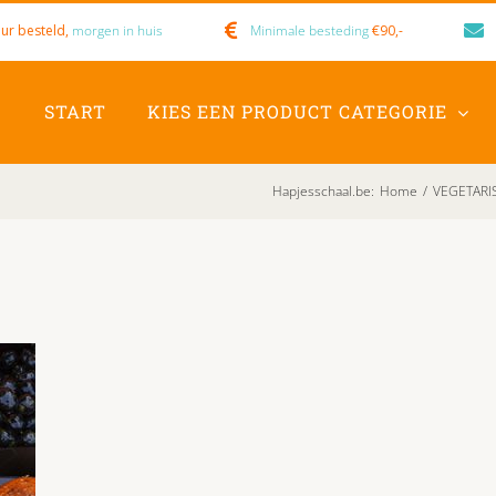
ur besteld,
morgen in huis
Minimale besteding
€90,-
START
KIES EEN PRODUCT CATEGORIE
Hapjesschaal.be
:
Home
/
VEGETARIS