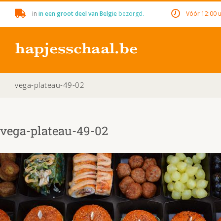
Skip
in
in een groot deel van Belgie
bezorgd.
Vóór 12:00 u
to
content
vega-plateau-49-02
vega-plateau-49-02