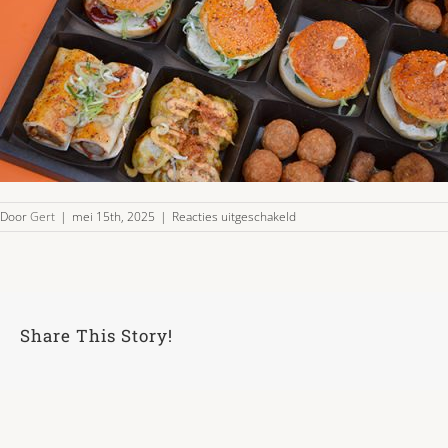
voor
Door
Gert
|
mei 15th, 2025
|
Reacties uitgeschakeld
halal-
schaal-
48-
03
Share This Story!