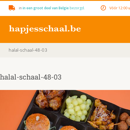
Skip
in
in een groot deel van Belgie
bezorgd.
Vóór 12:00 u
to
content
halal-schaal-48-03
halal-schaal-48-03