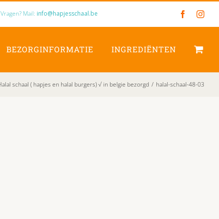
Vragen? Mail:
info@hapjesschaal.be
Facebook
Inst
BEZORGINFORMATIE
INGREDIËNTEN
Halal schaal ( hapjes en halal burgers) √ in belgie bezorgd
/
halal-schaal-48-03