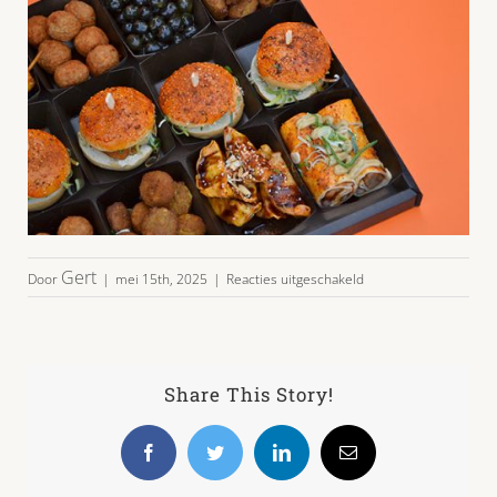
voor
Gert
Door
|
mei 15th, 2025
|
Reacties uitgeschakeld
halal-
schaal-
48-
04
Share This Story!
Facebook
Twitter
LinkedIn
E-
mail