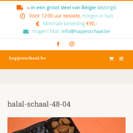
Skip
in een groot deel van Belgie
bezorgd.
in
to
Vóór 12:00 uur besteld,
morgen in huis
content
Minimale besteding
€90,-
Vragen? Mail:
info@hapjesschaal.be
Facebook
Instagram
halal-schaal-48-04