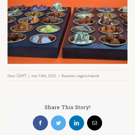
voor
Gert
Door
|
mei 14th, 2025
|
Reacties uitgeschakeld
party-
duo-
04
Share This Story!
Facebook
Twitter
LinkedIn
E-
mail