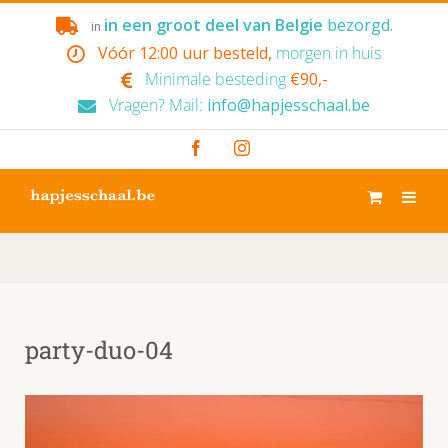
Skip
in een groot deel van Belgie
bezorgd.
in
to
Vóór 12:00 uur besteld,
morgen in huis
content
Minimale besteding
€90,-
Vragen? Mail:
info@hapjesschaal.be
Facebook
Instagram
party-duo-04