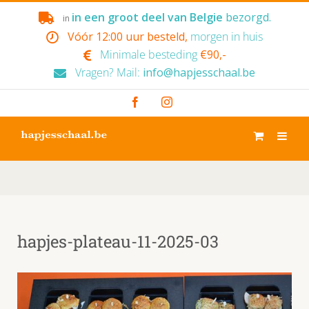
Skip
in een groot deel van Belgie
bezorgd.
in
to
Vóór 12:00 uur besteld,
morgen in huis
content
Minimale besteding
€90,-
Vragen? Mail:
info@hapjesschaal.be
Facebook
Instagram
hapjes-plateau-11-2025-03