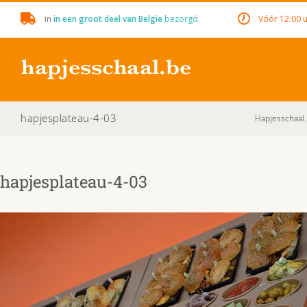
Skip
in
in een groot deel van Belgie
bezorgd.
Vóór 12:00 u
to
content
hapjesplateau-4-03
Hapjesschaal
hapjesplateau-4-03