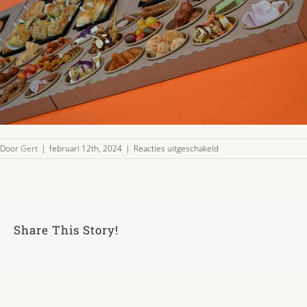
voor
Door
Gert
|
februari 12th, 2024
|
Reacties uitgeschakeld
hapjesplateau-
4-
03
Share This Story!