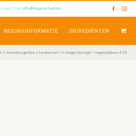
Vragen? Mail:
info@hapjesschaal.be
Facebook
Inst
BEZORGINFORMATIE
INGREDIËNTEN
s √ cheeseburgertjes √ sandwiches √ in belgie bezorgd
/
hapjesplateau-4-03