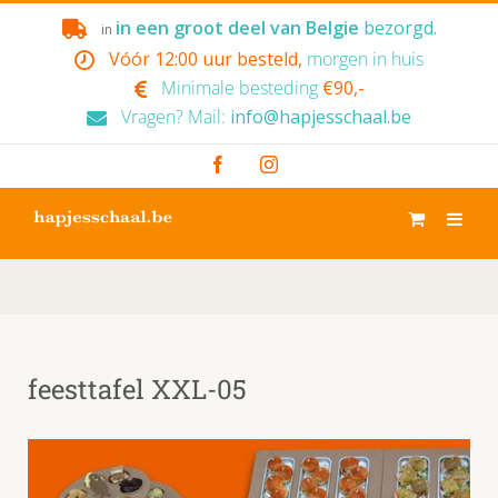
Skip
in een groot deel van Belgie
bezorgd.
in
to
Vóór 12:00 uur besteld,
morgen in huis
content
Minimale besteding
€90,-
Vragen? Mail:
info@hapjesschaal.be
Facebook
Instagram
feesttafel XXL-05