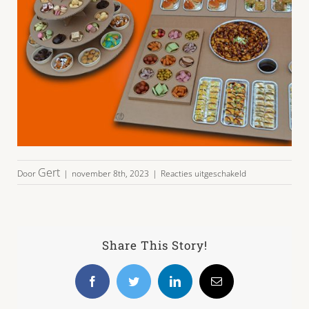
voor
Gert
Door
|
november 8th, 2023
|
Reacties uitgeschakeld
feesttafel
XXL-
05
Share This Story!
Facebook
Twitter
LinkedIn
E-
mail