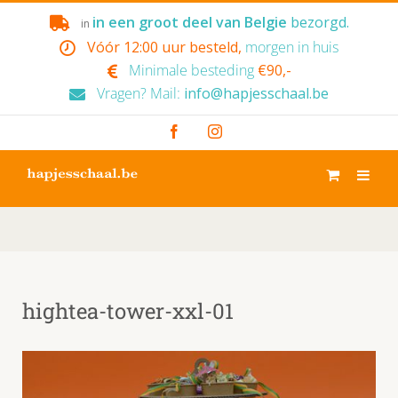
Skip
in een groot deel van Belgie
bezorgd.
in
to
Vóór 12:00 uur besteld,
morgen in huis
content
Minimale besteding
€90,-
Vragen? Mail:
info@hapjesschaal.be
Facebook
Instagram
hightea-tower-xxl-01