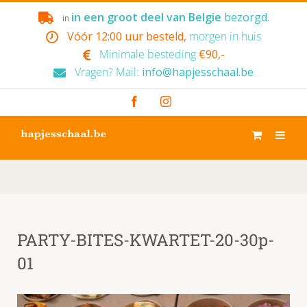
Skip
in een groot deel van Belgie
bezorgd.
in
to
Vóór 12:00 uur besteld,
morgen in huis
content
Minimale besteding
€90,-
Vragen? Mail:
info@hapjesschaal.be
Facebook
Instagram
PARTY-BITES-KWARTET-20-30p-
01