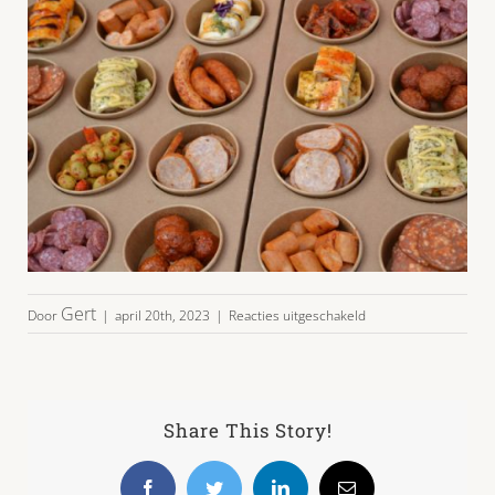
voor
Gert
Door
|
april 20th, 2023
|
Reacties uitgeschakeld
PARTY-
BITES-
KWARTET-
20-
30p-
Share This Story!
01