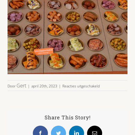
voor
Gert
Door
|
april 20th, 2023
|
Reacties uitgeschakeld
PARTY-
BITES-
KWARTET-
20-
30p-
Share This Story!
02