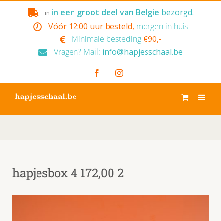
Skip
in een groot deel van Belgie
bezorgd.
in
to
Vóór 12:00 uur besteld,
morgen in huis
content
Minimale besteding
€90,-
Vragen? Mail:
info@hapjesschaal.be
Facebook
Instagram
hapjesbox 4 172,00 2