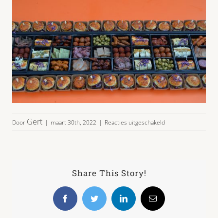
voor
Gert
Door
|
maart 30th, 2022
|
Reacties uitgeschakeld
hapjesbox
4
172,00
2
Share This Story!
Facebook
Twitter
LinkedIn
E-
mail