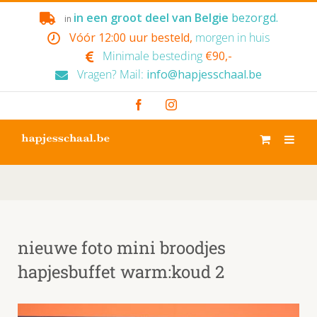
Skip
in een groot deel van Belgie
bezorgd.
in
to
Vóór 12:00 uur besteld,
morgen in huis
content
Minimale besteding
€90,-
Vragen? Mail:
info@hapjesschaal.be
Facebook
Instagram
nieuwe foto mini broodjes
hapjesbuffet warm:koud 2