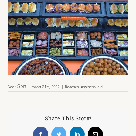
voor
Gert
Door
|
maart 21st, 2022
|
Reacties uitgeschakeld
nieuwe
foto
mini
broodjes
hapjesbuffet
Share This Story!
warm:koud
2