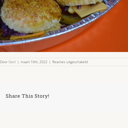
voor
Door
Gert
|
maart 16th, 2022
|
Reacties uitgeschakeld
mini
cheese
burgers
voor
in
de
Share This Story!
oven
18
stuks
33,00
2