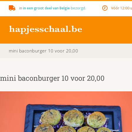
Skip
in
in een groot deel van Belgie
bezorgd.
Vóór 12:00 u
to
content
mini baconburger 10 voor 20,00
mini baconburger 10 voor 20,00