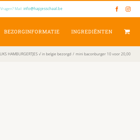
Vragen? Mail:
info@hapjesschaal.be
Facebook
Inst
BEZORGINFORMATIE
INGREDIËNTEN
UKS HAMBURGERTJES √ in belgie bezorgd
/
mini baconburger 10 voor 20,00