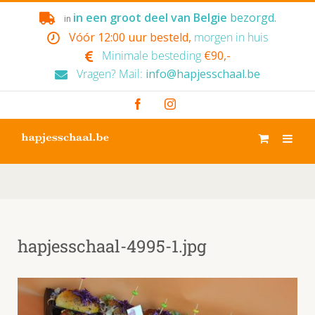
Skip
in een groot deel van Belgie
bezorgd.
in
to
Vóór 12:00 uur besteld,
morgen in huis
content
Minimale besteding
€90,-
Vragen? Mail:
info@hapjesschaal.be
Facebook
Instagram
hapjesschaal-4995-1.jpg