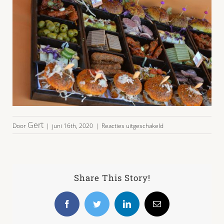
voor
Gert
Door
|
juni 16th, 2020
|
Reacties uitgeschakeld
hapjesschaal-
4995-
1.jpg
Share This Story!
Facebook
Twitter
LinkedIn
E-
mail