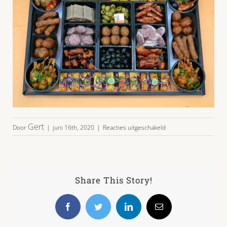
voor
Gert
Door
|
juni 16th, 2020
|
Reacties uitgeschakeld
hs-
4695.jpg
Share This Story!
Facebook
Twitter
LinkedIn
E-
mail