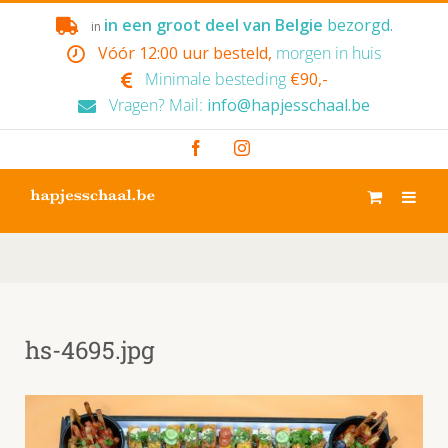
Skip
in een groot deel van Belgie
bezorgd.
in
to
Vóór 12:00 uur besteld,
morgen in huis
content
Minimale besteding
€90,-
Vragen? Mail:
info@hapjesschaal.be
Facebook
Instagram
hs-4695.jpg